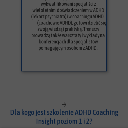
wykwalifikowani specjaliści z
wieloletnim doświadczeniem w ADHD
(lekarz psychiatra) i w coachingu ADHD
(coachowie ADHD), gotowi dzielić się
swoją wiedzą i praktyką. Trenerzy
prowadzą także warsztaty i wykłady na
konferencjach dla specjalistów
pomagającym osobom z ADHD.
Dla kogo jest szkolenie ADHD Coaching
Insight poziom 1 i 2?