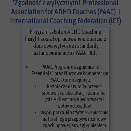
*Zgodność z wytycznymi Professional
Association for ADHD Coaches (PAAC) i
International Coaching Federation (ICF)
Program szkoleń ADHD Coaching
Insight został opracowany w oparciu o
kluczowe wytyczne i standardy
ustanowione przez PAAC i ICF:
PAAC:
Program uwzględnia "5
Essentials" oraz kluczowe kompetencje
PAAC, które obejmują:
Bezpieczeństwo:
Tworzenie
środowiska akceptacji i zaufania,
gdzie klient może być otwarty i
wolny od osądów.
Współpraca:
Elastyczne wspieranie
naturalnego przepływu rozmowy
coachingowej, z uwzględnieniem