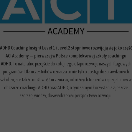
specjalista, szkolenie
ADHD Coaching Insight
to pierwszy w Polsce kompleksowy program,
który wyposaży Cię w wiedzę, narzędzia i praktyczne umiejętności
niezbędne do wspierania osób dorosłych z ADHD w ich codziennym
życiu.
ADHD Coaching Insight Level 1 i Level 2 stopniowo rozwijają się jako część
ACI Academy — pierwszej w Polsce kompleksowej szkoły coachingu
ADHD.
To naturalne przejście do kolejnego etapu rozwoju naszych flagowych
programów. Dla uczestników oznacza to nie tylko dostęp do sprawdzonych
szkoleń, ale także możliwość uczenia się od różnych trenerów i specjalistów w
obszarze coachingu ADHD oraz ADHD, a tym samym korzystania z jeszcze
szerszej wiedzy, doświadczenia i perspektywy rozwoju.