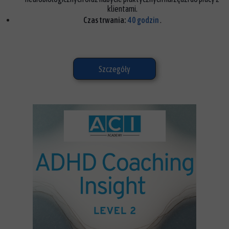
klientami.
Czas trwania:
40 godzin
.
Szczegóły