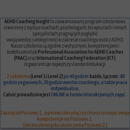
ADHD Coaching Insight
to zaawansowany program szkoleniowy
stworzony z myślą o coachach, psychologach, terapeutach i innych
specjalistach pragnących pogłębić
swoją wiedzę i umiejętności w zakresie coachingu osób z ADHD.
Nasze szkolenia są zgodne z wytycznymi, kompetencjami i
kodeksami etyki
Professional Association for ADHD Coaches
(PAAC)
oraz
International Coaching Federation (ICF)
,
co gwarantuje najwyższy
standard edukacji.
2
szkolenia
(Level 1 i Level 2)
po 40 godzin
każde, łącznie :
80
godzin zegarowych, 20 godzin mentor coachingu, a także praca
indywidualna
.
Całość prowadzona jest
ONLINE w formie interaktywnych zajęć
.
Zacznij od Poziomu 1., a potem zdecyduj czy chcesz rozwijać swoje
kompetencje na Poziomie 2.
(
nie ma obowiązku ukończenia Poziomu 2.
)