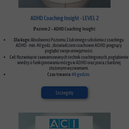
ADHD Coaching Insight - LEVEL 2
P
oziom 2 – ADHD Coaching Insight:
Dla kogo:
Absolwenci Poziomu 1 lub innego szkolenia z coachingu
ADHD - min. 40 godz. ,doświadczeni coachowie ADHD pragnący
pogłębić swoje umiejętności.
Cel:
Rozwinięcie zaawansowanych technik coachingowych, pogłębienie
wiedzy o funkcjonowaniu mózgu w ADHD oraz praca z bardziej
złożonymi wyzwaniami.
Czas trwania:
40 godzin.
Szczegóły