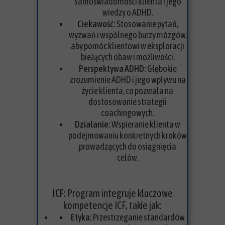
samoświadomości klienta i jego
wiedzy o ADHD.
Ciekawość:
Stosowanie pytań,
wyzwań i wspólnego burzy mózgów,
aby pomóc klientowi w eksploracji
bieżących obaw i możliwości.
Perspektywa ADHD:
Głębokie
zrozumienie ADHD i jego wpływu na
życie klienta, co pozwala na
dostosowanie strategii
coachingowych.
Działanie:
Wspieranie klienta w
podejmowaniu konkretnych kroków
prowadzących do osiągnięcia
celów.
ICF:
Program integruje kluczowe
kompetencje ICF, takie jak:
Etyka:
Przestrzeganie standardów