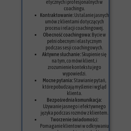
etycznych i profesjonalnych w
coachingu.
Kontraktowanie:
Ustalanie jasnych
umów z klientami dotyczących
procesu i relacji coachingowej.
Obecność coachingowa:
Bycie w
pełni obecnym i elastycznym
podczas sesji coachingowych.
Aktywne słuchanie:
Skupienie się
na tym, co mówi klient, i
zrozumienie kontekstu jego
wypowiedzi.
Mocne pytania:
Stawianie pytań,
które pobudzają myślenie i wgląd
klienta.
Bezpośrednia komunikacja:
Używanie jasnego i efektywnego
języka podczas rozmów z klientem.
Tworzenie świadomości:
Pomaganie klientowi w odkrywaniu