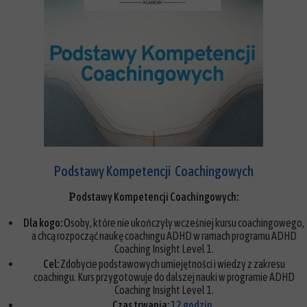
Podstawy Kompetencji Coachingowych
P
odstawy Kompetencji Coachingowych:
Dla kogo:
O
soby, które nie ukończyły wcześniej kursu coachingowego,
a chcą rozpocząć naukę coachingu ADHD w ramach programu ADHD
Coaching Insight Level 1.
Cel:
Zdobycie podstawowych umiejętności i wiedzy z zakresu
coachingu. Kurs przygotowuje do dalszej nauki w programie ADHD
Coaching Insight Level 1.
Czas trwania:
12
godzin.