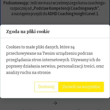
Podsumowując:
Jeśli nie masz wcześniejszego kursu coachingu -
rozpocznij od
„Podstaw Kompetencji Coachingowych”
,
a następnie przejdź do
ADHD Coaching Insight Level 1
.
Zgoda na pliki cookie
Cookies to małe pliki danych, które są
Dla kogo nie jest to szkolenie?
przechowywane na Twoim urządzeniu podczas
To szkolenie nie jest dla osób, które chcą poprawić swoje codzienne
przeglądania stron internetowych. Używamy ich do
funkcjonowanie z ADHD. Nie jest to program dla klientów z ADHD,
poprawy działania serwisu, personalizacji treści, oraz
lecz dla profesjonalistów, którzy pomagają dorosłym z ADHD
analizy ruchu na stronie.
osiągać życiową i zawodową skuteczność.
Dostosuj
Zezwól na wszystkie