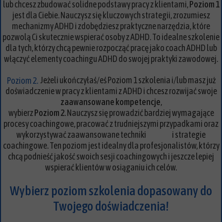
lub chcesz zbudować solidne podstawy pracy z klientami,
Poziom 1
jest dla Ciebie. Nauczysz się kluczowych strategii, zrozumiesz
mechanizmy ADHD i zdobędziesz praktyczne narzędzia, które
pozwolą Ci skutecznie wspierać osoby z ADHD. To idealne szkolenie
dla tych, którzy chcą pewnie rozpocząć pracę jako coach ADHD lub
włączyć elementy coachingu ADHD do swojej praktyki zawodowej.
Jeżeli ukończyłaś/eś Poziom 1 szkolenia i/lub masz już
Poziom 2.
doświadczenie w pracy z klientami z ADHD i chcesz rozwijać swoje
zaawansowane kompetencje
,
wybierz
Poziom 2
. Nauczysz się prowadzić bardziej wymagające
procesy coachingowe, pracować z trudniejszymi przypadkami oraz
wykorzystywać zaawansowane techniki i strategie
coachingowe. Ten poziom jest idealny dla profesjonalistów, którzy
chcą podnieść jakość swoich sesji coachingowych i jeszcze lepiej
wspierać klientów w osiąganiu ich celów.
Wybierz poziom szkolenia dopasowany do
Twojego doświadczenia!