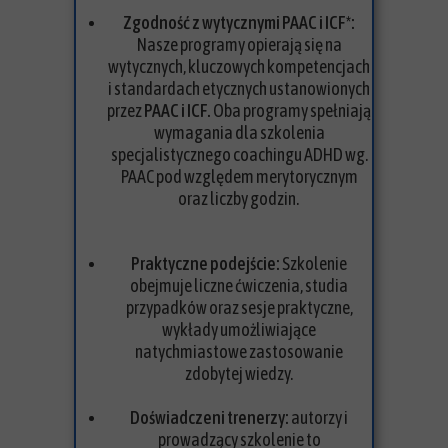
Zgodność z wytycznymi PAAC i ICF*:
Nasze programy opierają się na
wytycznych, kluczowych kompetencjach
i standardach etycznych ustanowionych
przez
PAAC i ICF.
Oba programy spełniają
wymagania dla szkolenia
specjalistycznego coachingu ADHD wg.
PAAC pod względem merytorycznym
oraz liczby godzin.
Praktyczne podejście:
Szkolenie
obejmuje liczne ćwiczenia, studia
przypadków oraz sesje praktyczne,
wykłady umożliwiające
natychmiastowe zastosowanie
zdobytej wiedzy.
Doświadczeni trenerzy:
autorzy i
prowadzący szkolenie to