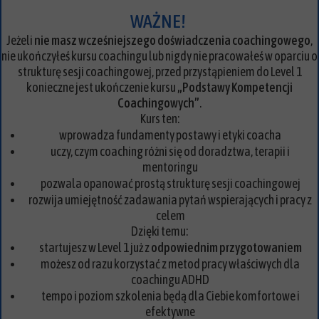
WAŻNE!
Jeżeli
nie masz wcześniejszego doświadczenia coachingowego
,
nie ukończyłeś kursu coachingu lub nigdy nie pracowałeś w oparciu o
strukturę sesji coachingowej, przed przystąpieniem do Level 1
konieczne jest ukończenie kursu
„Podstawy Kompetencji
Coachingowych”
.
Kurs ten:
wprowadza fundamenty postawy i etyki coacha
uczy, czym coaching różni się od doradztwa, terapii i
mentoringu
pozwala opanować prostą strukturę sesji coachingowej
rozwija umiejętność zadawania pytań wspierających i pracy z
celem
Dzięki temu:
startujesz w Level 1 już z
odpowiednim przygotowaniem
możesz od razu korzystać z metod pracy właściwych dla
coachingu ADHD
tempo i poziom szkolenia będą dla Ciebie komfortowe i
efektywne