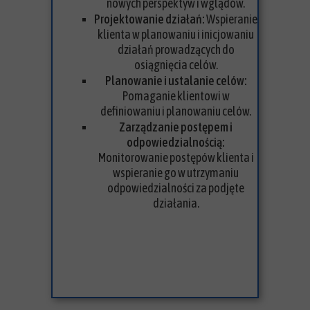
nowych perspektyw i wglądów.
Projektowanie działań:
Wspieranie
klienta w planowaniu i inicjowaniu
działań prowadzących do
osiągnięcia celów.
Planowanie i ustalanie celów:
Pomaganie klientowi w
definiowaniu i planowaniu celów.
Zarządzanie postępem i
odpowiedzialnością:
Monitorowanie postępów klienta i
wspieranie go w utrzymaniu
odpowiedzialności za podjęte
działania.