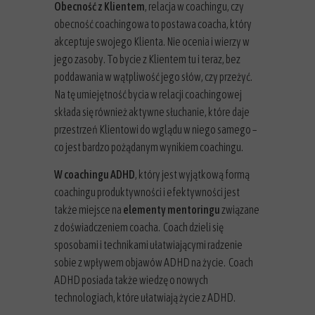
Obecność z Klientem
, relacja w coachingu, czy
obecność coachingowa to postawa coacha, który
akceptuje swojego Klienta. Nie ocenia i wierzy w
jego zasoby. To bycie z Klientem tu i teraz, bez
poddawania w wątpliwość jego słów, czy przeżyć.
Na tę umiejętność bycia w relacji coachingowej
składa się również aktywne słuchanie, które daje
przestrzeń Klientowi do wglądu w niego samego –
co jest bardzo pożądanym wynikiem coachingu.
W coachingu ADHD
, który jest wyjątkową formą
coachingu produktywności i efektywności jest
także miejsce na
elementy mentoringu
związane
z doświadczeniem coacha. Coach dzieli się
sposobami i technikami ułatwiającymi radzenie
sobie z wpływem objawów ADHD na życie. Coach
ADHD posiada także wiedzę o nowych
technologiach, które ułatwiają życie z ADHD.