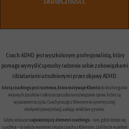
skuteczności.
Coach
ADHD jest wyszkolonym profesjonalistą, który
pomaga wymyślić sposoby radzenia sobie z obowiązkami
i działaniami utrudnionymi przez objawy ADHD.
Istotą coachingu
jest rozmowa, która motywuje Klienta
do dostrzegania
własnych zasobów i odkrycia sposobu na rozwiązanie spraw, które są
wyzwaniem w życiu. Coach pracuje z Klientem w symetrycznej,
niedyrektywnej relacji, zadając wnikliwe pytania.
Gdyby wskazać
najważniejszy element coachingu
– tam, gdzie dzieje się
coaching – to należy wymienić relację coacha z Klientem, czyli bycie w pełnej