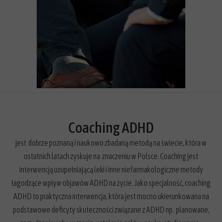
Coaching ADHD
jest dobrze poznaną i naukowo zbadaną metodą na świecie, która w
ostatnich latach zyskuje na znaczeniu w Polsce. Coaching jest
interwencją uzupełniającą leki i inne niefarmakologiczne metody
łagodzące wpływ objawów ADHD na życie. Jako specjalność, coaching
ADHD to praktyczna interwencja, która jest mocno ukierunkowana na
podstawowe deficyty skuteczności związane z ADHD np. planowane,