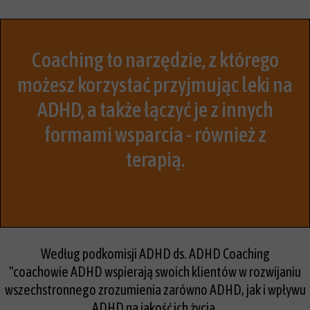
Coaching to narzędzie, z którego
możesz korzystać przyjmując leki na
ADHD, a także łączyć je z innych
formami wsparcia - również z
terapią.
Co robi coach ADHD?
Według podkomisji ADHD ds. ADHD Coaching
"coachowie ADHD wspierają swoich klientów w rozwijaniu
wszechstronnego zrozumienia zarówno ADHD, jak i wpływu
ADHD na jakość ich życia.