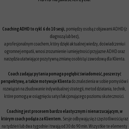
Coaching ADHD to cykl 6 do 10 sesji,
pomiędzy osobą z objawami ADHD (z
diagnozą lub bez),
a profesjonalnym coachem, który dzięki aktualnej wiedzy, doświadczeniu i
ogromnej empatii, wnosi zrozumienie i umiejętności przyjazne ADHD oraz
narzędzia ułatwiające pozytywną zmianę osobistą i zawodową dla Klienta.
Coach zadając pytania pomaga pogłębić świadomość, poszerzyć
perspektywę, a także motywuje Klienta
do znalezienia w sobie pomysłów i
rozwiązań na zbudowanie indywidualnej strategii, metod działania, technik,
które pomogą w osiągnięciu satysfakcjonującego poziomu skuteczności.
Coaching jest procesem bardzo elastycznym i nienarzucającym, w
którym coach podąża za Klientem.
Sesje odbywają się z częstotliwością raz
na tydzień lub dwa tygodnie i trwają od 30 do 90 min. Wszystkie te elementy