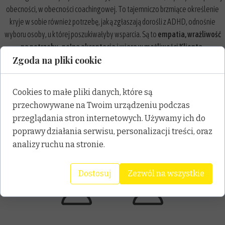
obecności, w obecności coachingowej. To tajemniczo brzmiące określenie
kryje w sobie również potrzebę, jaką zgłaszają dorośli z ADHD, odnośnie
wyboru osoby, u której poszukiwałyby wsparcia. Są to
empatia, wrażliwość
na potrzeby, pełna akceptacja i wiara w możliwości Klienta.
Zgoda na pliki cookie
Cookies to małe pliki danych, które są
przechowywane na Twoim urządzeniu podczas
przeglądania stron internetowych. Używamy ich do
poprawy działania serwisu, personalizacji treści, oraz
analizy ruchu na stronie.
Dostosuj
Zezwól na wszystkie