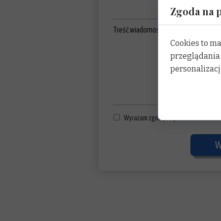
Zgoda na p
Treść wiadomości:
Cookies to m
przeglądania 
personalizacji
Wyrażam zgodę na przetwarzanie mo
W