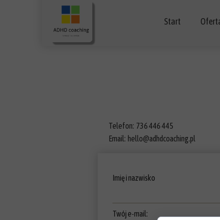
Start
Ofert
Ofert
Rezer
Bezpła
Telefon: 736 446 445
Email: hello@adhdcoaching.pl
Cennik
Imię i nazwisko
Twój e-mail: