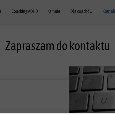
a
Coaching ADHD
O mnie
Dla coachów
Kontak
a
Coaching ADHD
Poznaj mnie
Szkolenia
Zapraszam do kontaktu
wacja
Korzyści i efekty coachingu ADHD
Certyfikaty
tne materiały
Badania na temat coachingu ADHD
Opinie
Najczęstsze pytania