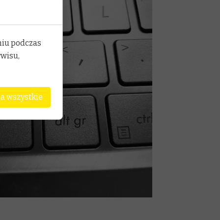
niu podczas
rwisu,
a wszystkie