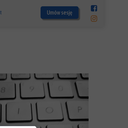
Umów sesję
t